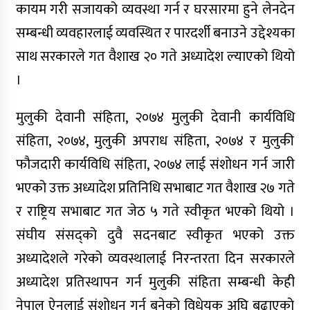
कायम गरी सजायको व्यवस्था गर्न र घरसारमा हुने लेनदेन
बहस
सम्बन्धी व्यवहारलाई व्यवस्थित र पारदर्शी बनाउने उद्देश्यका
माटोसँगको माया, मनसँगको सम्बन्ध,
साथ सरकारले गत वैशाख २० गते अध्यादेश ल्याएको थियो
नेपालगन्जको धड्कन बनेका डा.डक्टप्रसाद
धिताल
।
मुलुकी देवानी संहिता, २०७४ मुलुकी देवानी कार्यविधि
संहिता, २०७४, मुलुकी अपराध संहिता, २०७४ र मुलुकी
फौजदारी कार्यविधि संहिता, २०७४ लाई संशोधन गर्न जारी
उपाध्यक्षसँग एकल महिला कार्यक्रम : हिमा
भएको उक्त अध्यादेश प्रतिनिधि सभाबाट गत वैशाख २७ गते
गाउँपालिकाद्वारा ४ सयभन्दा बढी
महिलालाई न्यानो कपडा वितरण
र राष्ट्रिय सभाबाट गत जेठ ५ गते स्वीकृत भएको थियो ।
संघीय संसद्को दुवै सदनबाट स्वीकृत भएको उक्त
अध्यादेशले गरेको व्यवस्थालाई निरन्तरता दिन सरकारले
अध्यादेश प्रतिस्थापन गर्न मुलुकी संहिता सम्बन्धी केही
नेपाल ऐनलाई संशोधन गर्न बनेको विधेयक अघि बढाएको