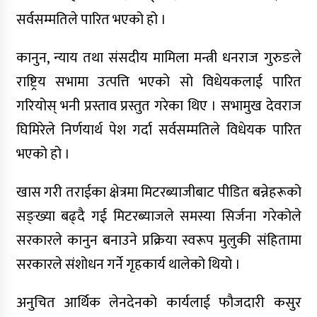
सर्वसम्मतिले पारित भएको हो ।
किन शल्यक्रिया अघि एनेस्थेसियोलोजिस्ट
डाक्टरलाई भेट्नुपर्छ ?
कानुन, न्याय तथा संसदीय मामिला मन्त्री धनराज गुरुङले
राष्ट्रिय सभामा उत्पत्ति भएको सो विधेयकलाई पारित
गरियोस् भनी प्रस्ताव प्रस्तुत गरेका थिए । सभामुख देवराज
घिमिरेले निर्णयार्थ पेश गर्दा सर्वसम्मतिले विधेयक पारित
भएको हो ।
बाँकेको नरैनापुर र डुडुवामा पोषण
परियोजना प्रभावकारी
खास गरी तराईका क्षेत्रमा मिटरब्याजीबाट पीडित बन्नेहरूको
सङ्ख्या बढ्दै गई मिटरब्याजले समस्या सिर्जना गरेकोले
मुस्लिम धार्मिक अगुवाहरुलाई पोषण
अभिमुखीकरण
सरकारले कानुन बनाउने प्रक्रिया स्वरूप मुलुकी संहितामा
सरकारले संशोधन गर्ने गृहकार्य थालेको थियो ।
लुम्बिनी प्रदेश सभामा विनियोजन
विधेयकमाथि समूहगत छलफल सम्पन्न,
अनुचित आर्थिक लेनदेनको कार्यलाई फौजदारी कसुर
चार मन्त्रालयको बजेटमाथि सांसदहरूको