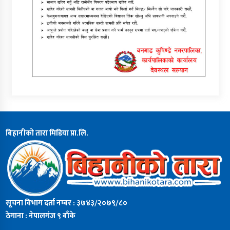
बिहानीको तारा मिडिया प्रा.लि.
सूचना विभाग दर्ता नम्बर : ३७४३/२०७९/८०
ठेगाना : नेपालगंज ९ बाँके