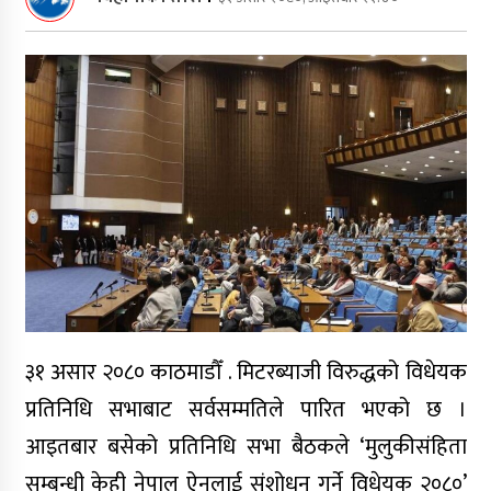
कार्ययोजनाबारे राजापुरमा छलफल
बालबालिकालाई सुरक्षित, समावेशी र
सहयोगी सिकाइ वातावरण सुनिश्चित गर्ने
प्रतिवद्धता
बालबालिका, किशोरकिशोरी र युवाको
सुरक्षित भविष्यकालागि संयुक्त
व्यवस्थापन बैठक
भेरी अस्पतालको १३६औँ वार्षिकोत्सवको
तयारी पूरा
३१ असार २०८० काठमाडौँ . मिटरब्याजी विरुद्धको विधेयक
प्रतिनिधि सभाबाट सर्वसम्मतिले पारित भएको छ ।
जयेन्दु बालसुधार गृहमा स्वास्थ्य संकट
आइतबार बसेको प्रतिनिधि सभा बैठकले ‘मुलुकीसंहिता
उजागर, अधिकांश बालक छाला रोगबाट
सम्बन्धी केही नेपाल ऐनलाई संशोधन गर्ने विधेयक २०८०’
पीडित