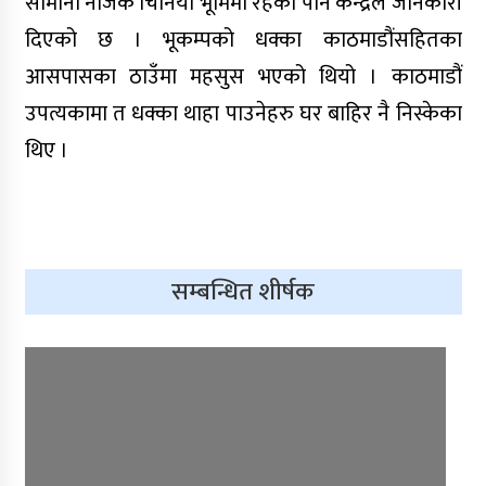
सीमाना नजिकै चिनियाँ भूमिमा रहेको पनि केन्द्रले जानकारी
दिएको छ । भूकम्पको धक्का काठमाडौंसहितका
किन शल्यक्रिया अघि एनेस्थेसियोलोजिस्ट
डाक्टरलाई भेट्नुपर्छ ?
आसपासका ठाउँमा महसुस भएको थियो । काठमाडौं
उपत्यकामा त धक्का थाहा पाउनेहरु घर बाहिर नै निस्केका
थिए ।
बाँकेको नरैनापुर र डुडुवामा पोषण
परियोजना प्रभावकारी
सम्बन्धित शीर्षक
मुस्लिम धार्मिक अगुवाहरुलाई पोषण
अभिमुखीकरण
लुम्बिनी प्रदेश सभामा विनियोजन
विधेयकमाथि समूहगत छलफल सम्पन्न,
चार मन्त्रालयको बजेटमाथि सांसदहरूको