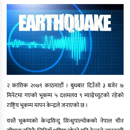
कार्ययोजनाबारे राजापुरमा छलफल
बालबालिकालाई सुरक्षित, समावेशी र
सहयोगी सिकाइ वातावरण सुनिश्चित गर्ने
प्रतिवद्धता
बालबालिका, किशोरकिशोरी र युवाको
सुरक्षित भविष्यकालागि संयुक्त
व्यवस्थापन बैठक
भेरी अस्पतालको १३६औँ वार्षिकोत्सवको
२ कात्तिक २०७९ काठमाडौं । बुधबार दिउँसो ३ बजेर ७
तयारी पूरा
मिनेटमा गएको भूकम्प ५ दशमलव ९ म्याग्नेच्युटको रहेको
राष्ट्रिय भूकम्प मापन केन्द्रले जनाएको छ ।
जयेन्दु बालसुधार गृहमा स्वास्थ्य संकट
यस्तै भूकम्पको केन्द्रविन्दु सिन्धुपाल्चोकको नेपाल चीन
उजागर, अधिकांश बालक छाला रोगबाट
पीडित