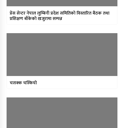
बहस
प्रेस सेन्टर नेपाल लुम्बिनी प्रदेश समितिको विस्तारित बैठक तथा
माटोसँगको माया, मनसँगको सम्बन्ध,
प्रशिक्षण बाँकेको खजुरामा सम्पन्न
नेपालगन्जको धड्कन बनेका डा.डक्टप्रसाद
धिताल
उपाध्यक्षसँग एकल महिला कार्यक्रम : हिमा
गाउँपालिकाद्वारा ४ सयभन्दा बढी
चसक्क चस्कियो
महिलालाई न्यानो कपडा वितरण