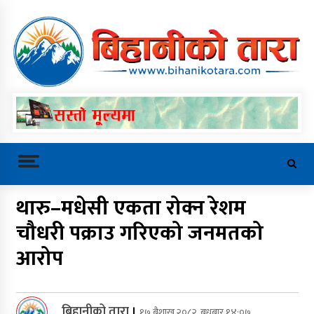
Skip
to
content
बिहानीको तारा
Trending Now
थारु–मधेसी एकता रोक्न रेशम
चौधरी पक्राउ गरिएको जनमतको
समावेशी र बालमैत्री शिक्षा प्रवद्र्धन गर्न
आरोप
बारबर्दियाका प्रधानाध्यापक
अभिमुखीकरणमा
बिहानीको तारा
।
१७ बैशाख २०८२, बुधबार १४:०७