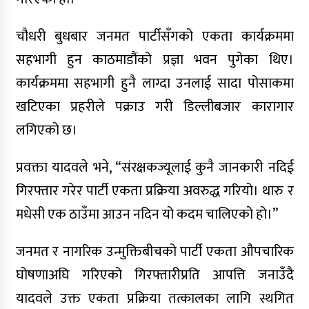
चौधरी बुधबार जनमत पार्टीसँगको एकता कार्यक्रममा
जयेन्दु बालसुधार गृहमा स्वास्थ्य संकट
उजागर, अधिकांश बालक छाला रोगबाट
सहभागी हुन काठमाडौंको प्रज्ञा भवन पुगेका थिए।
पीडित
कार्यक्रममा सहभागी हुनै लाग्दा उनलाई सादा पोसाकमा
किन शल्यक्रिया अघि एनेस्थेसियोलोजिस्ट
खटिएका प्रहरीले पक्राउ गरी डिल्लीबजार कारागार
डाक्टरलाई भेट्नुपर्छ ?
लगिएको छ।
प्रवक्ता यादवले भने, “संरक्षकज्यूलाई कुनै जानकारी नदिई
गिरफ्तार गरेर पार्टी एकता प्रक्रिया अवरुद्ध गरियो। थारु र
मधेसी एक ठाउँमा आउन नदिन यो कदम चालिएको हो।”
बाँकेको नरैनापुर र डुडुवामा पोषण
परियोजना प्रभावकारी
जनमत र नागरिक उन्मुक्तिबीचको पार्टी एकता औपचारिक
घोषणाअघि गरिएको गिरफ्तारीप्रति आपत्ति जनाउँदै
मुस्लिम धार्मिक अगुवाहरुलाई पोषण
यादवले उक्त एकता प्रक्रिया तत्कालका लागि स्थगित
अभिमुखीकरण