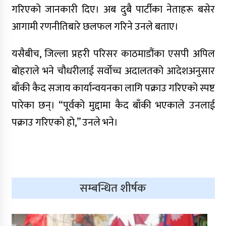
गरिएको जानकारी दिए। अब दुबै पार्टीका नेताहरू बसेर
आगामी रणनीतिबारे छलफल गरिने उनले बताए।
लुम्बिनी प्रदेश सभामा विनियोजन
विधेयकमाथि समूहगत छलफल सम्पन्न,
चार मन्त्रालयको बजेटमाथि सांसदहरूको
यसैबीच, जिल्ला प्रहरी परिसर काठमाडौंका एसपी अपिल
बहस
बोहराले भने चौधरीलाई सर्वोच्च अदालतको आदेशअनुसार
माटोसँगको माया, मनसँगको सम्बन्ध,
बाँकी कैद सजाय कार्यान्वयनका लागि पक्राउ गरिएको स्पष्ट
नेपालगन्जको धड्कन बनेका डा.डक्टप्रसाद
पारेका छन्। “पूर्वको मुद्दामा कैद बाँकी भएकाले उनलाई
धिताल
पक्राउ गरिएको हो,” उनले भने।
सम्बन्धित शीर्षक