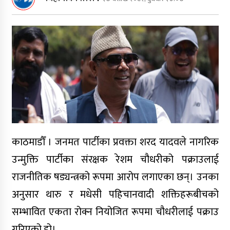
बालबालिका र युवाको सुरक्षित भविष्यका
लागि सेफ फ्युचर परियोजनाको प्रगति
समीक्षा
मानवबेचविखन रोक्न तयार पार्ने आगामी
कार्ययोजनाबारे राजापुरमा छलफल
बालबालिकालाई सुरक्षित, समावेशी र
सहयोगी सिकाइ वातावरण सुनिश्चित गर्ने
प्रतिवद्धता
काठमाडौँ । जनमत पार्टीका प्रवक्ता शरद यादवले नागरिक
बालबालिका, किशोरकिशोरी र युवाको
उन्मुक्ति पार्टीका संरक्षक रेशम चौधरीको पक्राउलाई
सुरक्षित भविष्यकालागि संयुक्त
व्यवस्थापन बैठक
राजनीतिक षड्यन्त्रको रूपमा आरोप लगाएका छन्। उनका
अनुसार थारु र मधेसी पहिचानवादी शक्तिहरूबीचको
भेरी अस्पतालको १३६औँ वार्षिकोत्सवको
तयारी पूरा
सम्भावित एकता रोक्न नियोजित रूपमा चौधरीलाई पक्राउ
गरिएको हो।