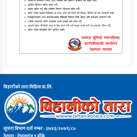
बिहानीको तारा मिडिया प्रा.लि.
सूचना विभाग दर्ता नम्बर : ३७४३/२०७९/८०
ठेगाना : नेपालगंज ९ बाँके