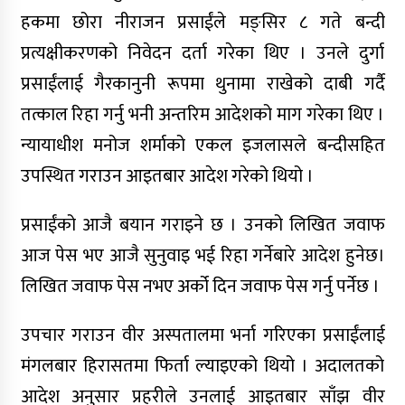
हकमा छोरा नीराजन प्रसाईंले मङ्सिर ८ गते बन्दी
किन शल्यक्रिया अघि एनेस्थेसियोलोजिस्ट
प्रत्यक्षीकरणको निवेदन दर्ता गरेका थिए । उनले दुर्गा
डाक्टरलाई भेट्नुपर्छ ?
प्रसाईंलाई गैरकानुनी रूपमा थुनामा राखेको दाबी गर्दै
तत्काल रिहा गर्नु भनी अन्तरिम आदेशको माग गरेका थिए ।
न्यायाधीश मनोज शर्माको एकल इजलासले बन्दीसहित
उपस्थित गराउन आइतबार आदेश गरेको थियो ।
बाँकेको नरैनापुर र डुडुवामा पोषण
परियोजना प्रभावकारी
प्रसाईंको आजै बयान गराइने छ । उनको लिखित जवाफ
आज पेस भए आजै सुनुवाइ भई रिहा गर्नेबारे आदेश हुनेछ।
मुस्लिम धार्मिक अगुवाहरुलाई पोषण
लिखित जवाफ पेस नभए अर्को दिन जवाफ पेस गर्नु पर्नेछ ।
अभिमुखीकरण
उपचार गराउन वीर अस्पतालमा भर्ना गरिएका प्रसाईंलाई
लुम्बिनी प्रदेश सभामा विनियोजन
मंगलबार हिरासतमा फिर्ता ल्याइएको थियो । अदालतको
विधेयकमाथि समूहगत छलफल सम्पन्न,
आदेश अनुसार प्रहरीले उनलाई आइतबार साँझ वीर
चार मन्त्रालयको बजेटमाथि सांसदहरूको