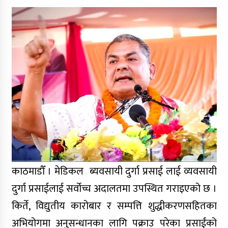
कार्ययोजनाबारे राजापुरमा छलफल
बालबालिकालाई सुरक्षित, समावेशी र
सहयोगी सिकाइ वातावरण सुनिश्चित गर्ने
प्रतिवद्धता
बालबालिका, किशोरकिशोरी र युवाको
सुरक्षित भविष्यकालागि संयुक्त
व्यवस्थापन बैठक
भेरी अस्पतालको १३६औँ वार्षिकोत्सवको
तयारी पूरा
काठमाडौँ । मेडिकल ब्यवसायी दुर्गा प्रसाई लाई व्यवसायी
दुर्गा प्रसाईलाई सर्वोच्च अदालतमा उपस्थित गराइएको छ ।
जयेन्दु बालसुधार गृहमा स्वास्थ्य संकट
किर्ते, विद्युतीय कारोबार र सम्पत्ति शुद्धीकरणसहितका
उजागर, अधिकांश बालक छाला रोगबाट
अभियोगमा अनुसन्धानका लागि पक्राउ परेका प्रसाईंको
पीडित