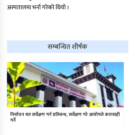
बहस
अस्पतालमा भर्ना गरेको थियो ।
माटोसँगको माया, मनसँगको सम्बन्ध,
नेपालगन्जको धड्कन बनेका डा.डक्टप्रसाद
धिताल
सम्बन्धित शीर्षक
उपाध्यक्षसँग एकल महिला कार्यक्रम : हिमा
गाउँपालिकाद्वारा ४ सयभन्दा बढी
महिलालाई न्यानो कपडा वितरण
निर्वाचन मत सर्वेक्षण गर्न प्रतिवन्ध, सर्वेक्षण गरे आयोगले कारवाही
गर्ने